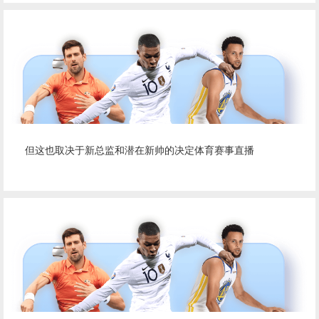
但这也取决于新总监和潜在新帅的决定体育赛事直播