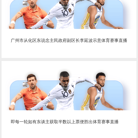
广州市从化区东说念主民政府副区长李延波示意体育赛事直播
即每一轮如有东谈主获取半数以上票便胜出体育赛事直播