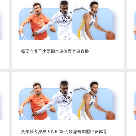
需要疗养至少两周本事体育赛事直播
奥尔莫客岁夏天以6200万欧总价加盟巴萨体育赛事直播