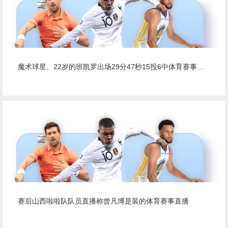
魔术球星、22岁的班凯罗出场29分47秒15投6中体育赛事直播
赛后山西啦啦队队员直播称曾凡博是装的体育赛事直播