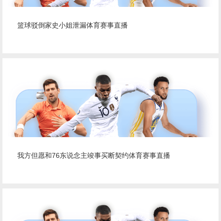
篮球驳倒家史小姐泄漏体育赛事直播
我方但愿和76东说念主竣事买断契约体育赛事直播