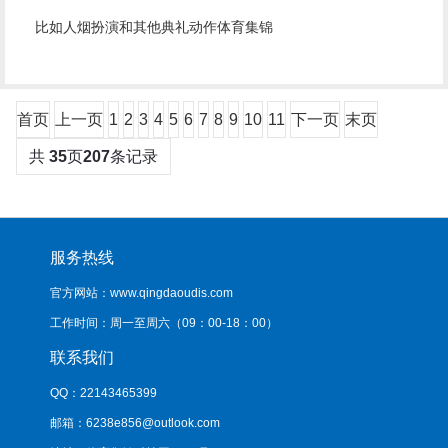
比如人烟扮演和其他典礼动作体育集锦
首页
上一页
1
2
3
4
5
6
7
8
9
10
11
下一页
末页
共
35
页
207
条记录
服务热线
官方网站：www.qingdaoudis.com
工作时间：周一至周六（09：00-18：00）
联系我们
QQ：22143465399
邮箱：6238e856@outlook.com