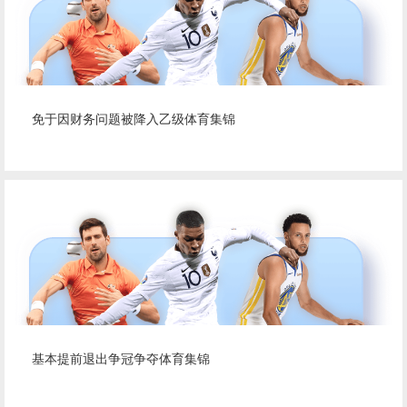
免于因财务问题被降入乙级体育集锦
基本提前退出争冠争夺体育集锦