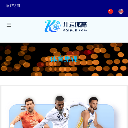
- 欢迎访问
体育集锦