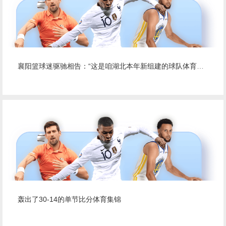
襄阳篮球迷驱驰相告：“这是咱湖北本年新组建的球队体育集锦
轰出了30-14的单节比分体育集锦