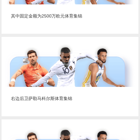
其中固定金额为2500万欧元体育集锦
右边后卫萨勒马科尔斯体育集锦