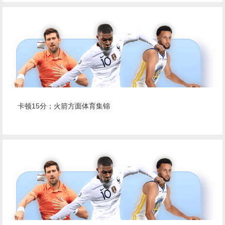
卡顿15分；火箭方面体育集锦