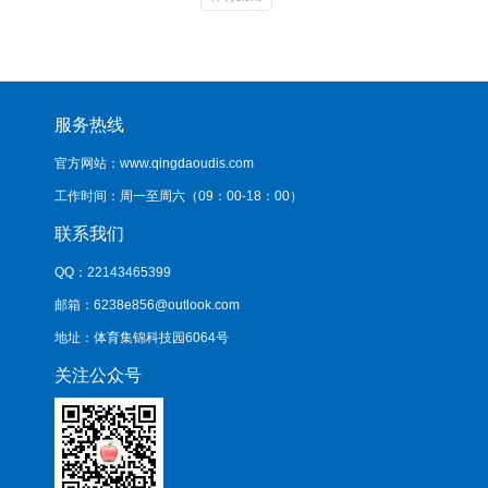
服务热线
官方网站：www.qingdaoudis.com
工作时间：周一至周六（09：00-18：00）
联系我们
QQ：22143465399
邮箱：6238e856@outlook.com
地址：体育集锦科技园6064号
关注公众号