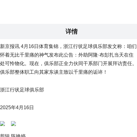
详情
新京报讯 4月16日体育集锦，浙江行状足球俱乐部发文称：咱们
怀着无比千里痛的神气发布此公告：外助阿隆·布彭扎当天在住
处可怜物化。现在，俱乐部正全力伙同干系部门开展拜访责任。
俱乐部整体职工向其家东谈主致以千里痛的诟谇！
浙江行状足球俱乐部
2025年4月16日
剪辑 陈艳婷