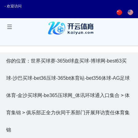
- 欢迎访问
你的位置：
世界买球赛-365bt球盘买球-博球网-best63买
球-沙巴买球-bet36压球-365bt体育站-bet356体球-AG足球
体育-金沙买球网-be365压球网_体讯环球通入口集合
>
体
育集锦
> 俱乐部正全力伙同干系部门开展拜访责任体育集
锦