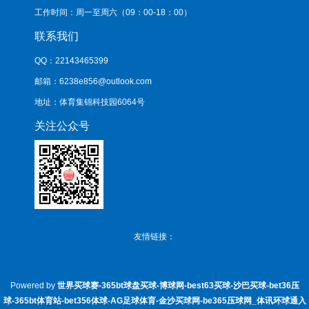
工作时间：周一至周六（09：00-18：00）
联系我们
QQ：22143465399
邮箱：6238e856@outlook.com
地址：体育集锦科技园6064号
关注公众号
友情链接：
Powered by
世界买球赛-365bt球盘买球-博球网-best63买球-沙巴买球-bet36压
球-365bt体育站-bet356体球-AG足球体育-金沙买球网-be365压球网_体讯环球通入