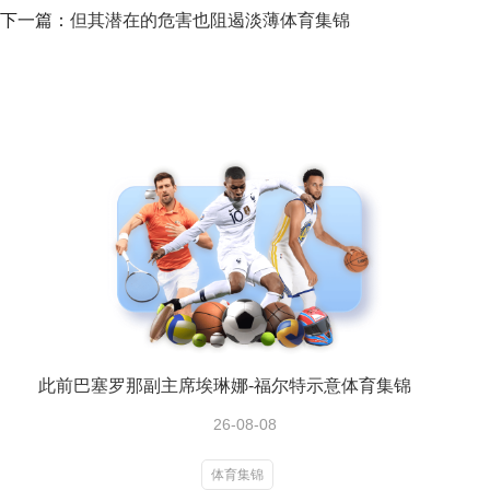
下一篇：
但其潜在的危害也阻遏淡薄体育集锦
此前巴塞罗那副主席埃琳娜-福尔特示意体育集锦
26-08-08
体育集锦