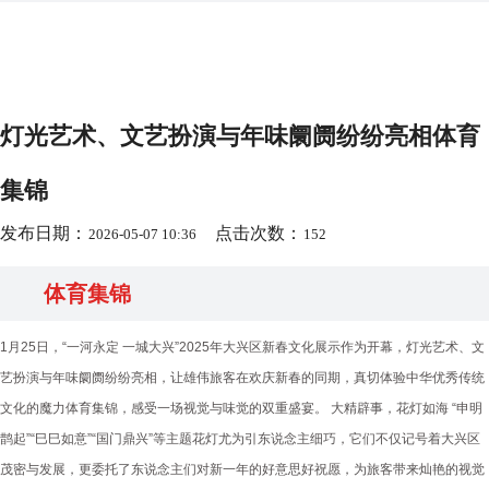
灯光艺术、文艺扮演与年味阛阓纷纷亮相体育
集锦
发布日期：
点击次数：
2026-05-07 10:36
152
体育集锦
1月25日，“一河永定 一城大兴”2025年大兴区新春文化展示作为开幕，灯光艺术、文
艺扮演与年味阛阓纷纷亮相，让雄伟旅客在欢庆新春的同期，真切体验中华优秀传统
文化的魔力体育集锦，感受一场视觉与味觉的双重盛宴。 大精辟事，花灯如海 “申明
鹊起”“巳巳如意”“国门鼎兴”等主题花灯尤为引东说念主细巧，它们不仅记号着大兴区
茂密与发展，更委托了东说念主们对新一年的好意思好祝愿，为旅客带来灿艳的视觉