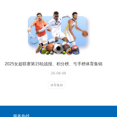
2025女超联赛第15轮战报、积分榜、弓手榜体育集锦
26-08-08
体育集锦
服务热线