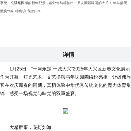
享受。充满氛围感的新年配景，能让你纯粹拍出一又友圈最吸睛的大片！ 年味阛阓，
燃烧气味 村晚“兴”阛阓--20
详情
1月25日，“一河永定 一城大兴”2025年大兴区新春文化展示
作为开幕，灯光艺术、文艺扮演与年味阛阓纷纷亮相，让雄伟旅
客在欢庆新春的同期，真切体验中华优秀传统文化的魔力体育集
锦，感受一场视觉与味觉的双重盛宴。
大精辟事，花灯如海