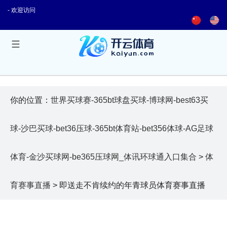
- 欢迎访问
你的位置：
世界买球赛-365bt球盘买球-博球网-best63买
球-沙巴买球-bet36压球-365bt体育站-bet356体球-AG足球
体育-金沙买球网-be365压球网_体讯环球通入口集合
>
体
育赛事直播
> 即送走不肯续约的年青球员体育赛事直播