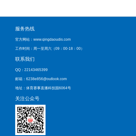
服务热线
官方网站：www.qingdaoudis.com
工作时间：周一至周六（09：00-18：00）
联系我们
QQ：22143465399
邮箱：6238e856@outlook.com
地址：体育赛事直播科技园6064号
关注公众号