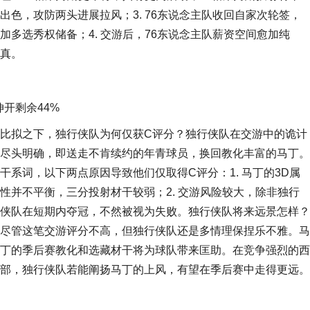
出色，攻防两头进展拉风；3. 76东说念主队收回自家次轮签，
加多选秀权储备；4. 交游后，76东说念主队薪资空间愈加纯
真。
伸开剩余44%
比拟之下，独行侠队为何仅获C评分？独行侠队在交游中的诡计
尽头明确，即送走不肯续约的年青球员，换回教化丰富的马丁。
干系词，以下两点原因导致他们仅取得C评分：1. 马丁的3D属
性并不平衡，三分投射材干较弱；2. 交游风险较大，除非独行
侠队在短期内夺冠，不然被视为失败。独行侠队将来远景怎样？
尽管这笔交游评分不高，但独行侠队还是多情理保捏乐不雅。马
丁的季后赛教化和选藏材干将为球队带来匡助。在竞争强烈的西
部，独行侠队若能阐扬马丁的上风，有望在季后赛中走得更远。