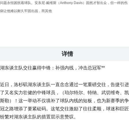
问题永恒困扰着球队。安东尼·戴维斯（Anthony Davis）固然才智出众，但一样的伤
病让他难以耐久牢固出战，而其他
详情
湖东谈主队交往赢得中锋：补强内线，冲击总冠军**
近日，洛杉矶湖东谈主队一直念念通过一笔重磅交往，告捷引进
了又名实力壮健的中锋球员，（珀尔特尔、特纳、武切维奇、凯
斯勒）！这一举动不仅填补了球队内线的短板，也为新赛季的争
冠之路增添了要紧砝码。这笔交往激励了往往柔顺，球迷和巨匠
纷繁对湖东谈主队的措置层示意赞叹。