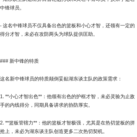
中锋球员。
- 这名中锋球员不仅具备出色的篮板和小心才智，还领有一定的
得分才智，未必在攻防两头为球队提供匡助。
### 新中锋的特质
这名新中锋球员的特质颠倒妥贴湖东谈主队的政策需求：
1. **小心才智出色**：他领有出色的护框才智，未必灵验为止敌
手的内线得分，同期具备讲求的协防厚实。
2. **篮板管辖力**：他的篮板才智极强，尤其是在热切篮板的拼
抢上，未必为湖东谈主队创造更多二次热切契机。