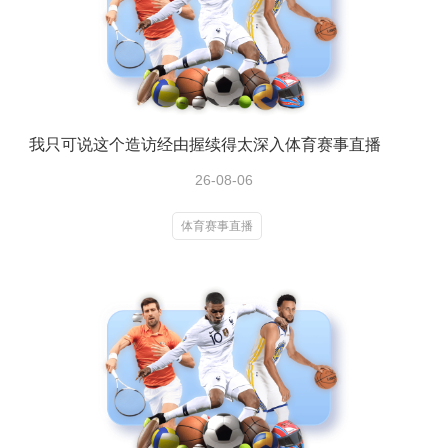
我只可说这个造访经由握续得太深入体育赛事直播
26-08-06
体育赛事直播