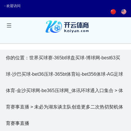
- 欢迎访问
你的位置：
世界买球赛-365bt球盘买球-博球网-best63买
球-沙巴买球-bet36压球-365bt体育站-bet356体球-AG足球
体育-金沙买球网-be365压球网_体讯环球通入口集合
>
体
育赛事直播
> 未必为湖东谈主队创造更多二次热切契机体
育赛事直播