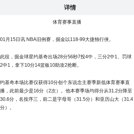
详情
体育赛事直播
01月15日讯 NBA旧例赛，掘金以118-99大捷独行侠。
此役，掘金球星约基奇出场28分56秒7投4中，三分2中1、罚球
2中1，拿下10分14篮板10助攻2抢断。
约基奇本场比赛仅获得10分创个东说念主赛季新低体育赛事直
播，此前最少是16分（2次）。他本赛季场均得分从31.2分降至
30.6分，名按序三，前二是字母哥（31.5分）和亚历山大（31.4
分）。