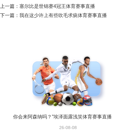
上一篇：
塞尔比是世锦赛4冠王体育赛事直播
下一篇：
我在这少许上有些吹毛求疵体育赛事直播
你会来阿森纳吗？”埃泽面露浅笑体育赛事直播
26-08-08