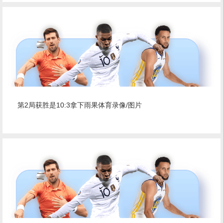
第2局获胜是10:3拿下雨果体育录像/图片