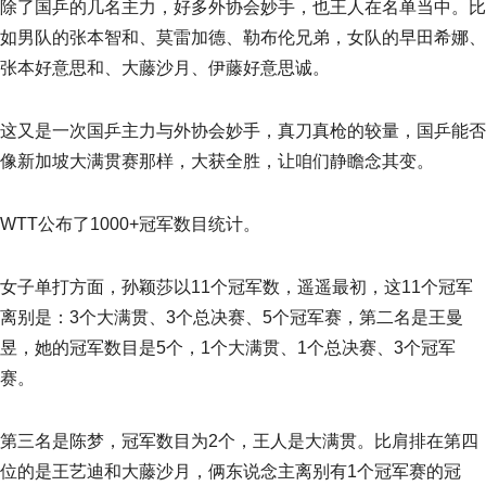
除了国乒的几名主力，好多外协会妙手，也王人在名单当中。比
如男队的张本智和、莫雷加德、勒布伦兄弟，女队的早田希娜、
张本好意思和、大藤沙月、伊藤好意思诚。
这又是一次国乒主力与外协会妙手，真刀真枪的较量，国乒能否
像新加坡大满贯赛那样，大获全胜，让咱们静瞻念其变。
WTT公布了1000+冠军数目统计。
女子单打方面，孙颖莎以11个冠军数，遥遥最初，这11个冠军
离别是：3个大满贯、3个总决赛、5个冠军赛，第二名是王曼
昱，她的冠军数目是5个，1个大满贯、1个总决赛、3个冠军
赛。
第三名是陈梦，冠军数目为2个，王人是大满贯。比肩排在第四
位的是王艺迪和大藤沙月，俩东说念主离别有1个冠军赛的冠