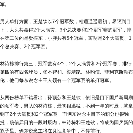
军。
男人单打方面，王楚钦以7个冠军数，相通遥遥最初，界限到目
下，大头共赢得2个大满贯、3个总决赛和2个冠军赛的冠军，排
在第二位的是樊振东，小胖共有5个冠军，离别是2个大满贯、1
个总决赛、2个冠军赛。
林诗栋排行第三，冠军数有4个，2个大满贯和2个冠军赛，排行
第四的有四名球员，张本智和、梁靖崑、林昀儒、菲利克斯勒布
伦，他们每东说念主王人领有一个冠军赛的单打冠军。
从两份榜单不错看出，孙颖莎和王楚钦，依旧是目下国乒新周期
的领军者，男队的林诗栋，最初很迅猛，不到一年的时辰，就拿
到了2个大满贯和2个冠军赛，而俩东说念主目下的积分也很独
揽，确信异日的一段时辰内，林诗栋和王楚钦，将成为国乒新的
双子星。俩东说念主将在良性竞争中，不停前行。