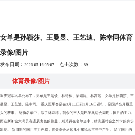
女单是孙颖莎、王曼昱、王艺迪、陈幸同体育
录像/图片
发布日期：
点击次数：
2026-05-16 05:07
89
体育录像/图片
重庆冠军名单公布了，男单是王楚钦、林诗栋、梁靖崑、林高远，女单是孙颖莎、王
曼昱、王艺迪、陈幸同。 重庆冠军赛是在3月11日到3月16日进行，是国乒当月最重
头的赛事。 这份名单中，除了林诗栋，剩余的王人是巴黎奥运会周期，国乒的主力。
而在新加坡大满贯赛进展出色的蒯曼，则莫得在名单当中，猜测届时会之外卡的身份
出现。 新周期的国乒主力声威，冒失率会从这几个东说念主当中产生。 除了国乒的