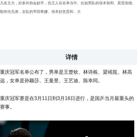
几名主力，好多外协会妙手，也王人在名单当中。比如男队的张本智和、莫雷加德、
勒布伦兄弟，女队的早田希娜、张本好意思和、大
详情
重庆冠军名单公布了，男单是王楚钦、林诗栋、梁靖崑、林高
远，女单是孙颖莎、王曼昱、王艺迪、陈幸同。
重庆冠军赛是在3月11日到3月16日进行，是国乒当月最重头的
赛事。