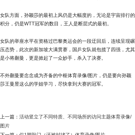
女队方面，孙颖莎的最初上风仍是大幅度的，无论是宇宙排行的
积分，仍是WTT冠军的数目，王人是断层式的最初。
女队的举座水平在资格过巴黎奥运会的一段迂回后，连续呈现碾
压态势，此次的新加坡大满贯赛，国乒女队就包揽了四强，尤其
是小将蒯曼，更是掀起了一众妙手，杀入了决赛。
不外蒯曼要念念成为齐备的中枢体育录像/图片，仍是要向孙颖
莎王曼昱这么的学姐学习，尽快拿到大赛的冠军。
上一篇：
活动竖立了不同特质、不同场所的访问主题体育录像/
图片
下一篇：
仅1脚敲门（还被封堵了）体育录像/图片