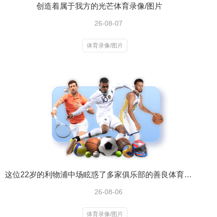
创造着属于我方的光芒体育录像/图片
26-08-07
体育录像/图片
这位22岁的利物浦中场眩惑了多家俱乐部的善良体育录像/图片
26-08-06
体育录像/图片