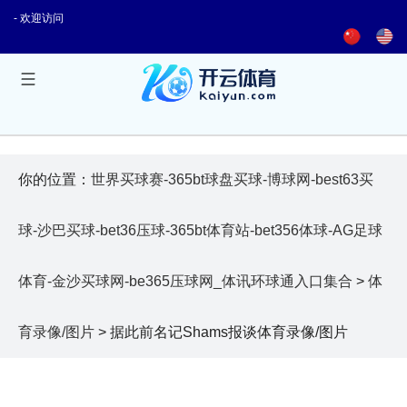
- 欢迎访问
你的位置：
世界买球赛-365bt球盘买球-博球网-best63买
球-沙巴买球-bet36压球-365bt体育站-bet356体球-AG足球
体育-金沙买球网-be365压球网_体讯环球通入口集合
>
体
育录像/图片
> 据此前名记Shams报谈体育录像/图片