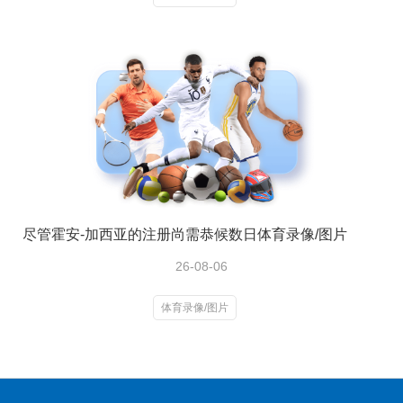
尽管霍安-加西亚的注册尚需恭候数日体育录像/图片
26-08-06
体育录像/图片