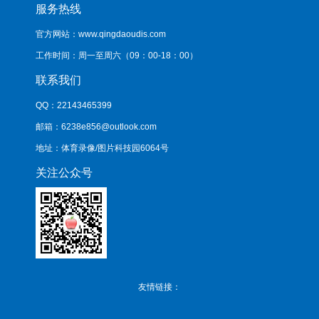
服务热线
官方网站：www.qingdaoudis.com
工作时间：周一至周六（09：00-18：00）
联系我们
QQ：22143465399
邮箱：6238e856@outlook.com
地址：体育录像/图片科技园6064号
关注公众号
友情链接：