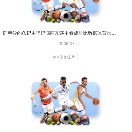
陈芋汐的条记本里记满两东谈主看成对比数据体育录像/图片
26-08-07
体育录像/图片