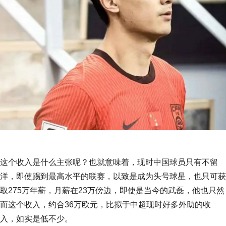
这个收入是什么主张呢？也就意味着，现时中国球员只有不留
洋，即使踢到最高水平的联赛，以致是成为头号球星，也只可获
取275万年薪，月薪在23万傍边，即使是当今的武磊，他也只然
而这个收入，约合36万欧元，比拟于中超现时好多外助的收
入，如实是低不少。