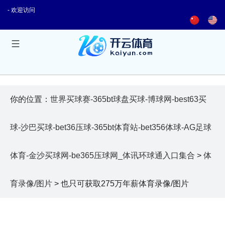
- 欢迎访问
你的位置：
世界买球赛-365bt球盘买球-博球网-best63买
球-沙巴买球-bet36压球-365bt体育站-bet356体球-AG足球
体育-金沙买球网-be365压球网_体讯环球通入口集合
>
体
育录像/图片
> 也只可获取275万年薪体育录像/图片