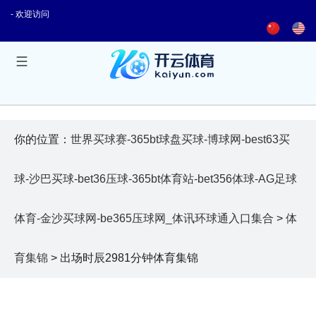
- 欢迎访问
你的位置：
世界买球赛-365bt球盘买球-博球网-best63买
球-沙巴买球-bet36压球-365bt体育站-bet356体球-AG足球
体育-金沙买球网-be365压球网_体讯环球通入口集合
>
体
育集锦
> 出场时辰2981分钟体育集锦