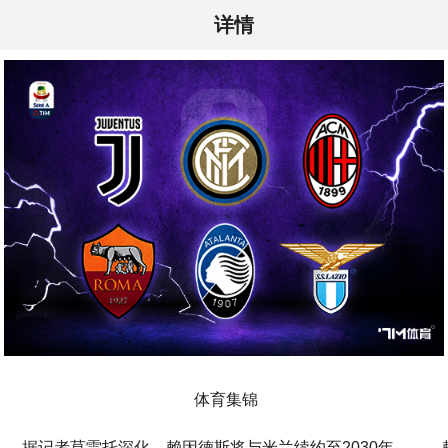
详情
体育集锦
据记者莫雷托深化，赖因德斯将与米兰续约至2030年。 