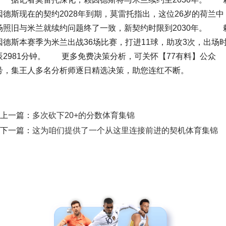
因德斯现在的契约2028年到期，莫雷托指出，这位26岁的荷兰中
场照旧与米兰就续约问题终了一致，新契约时限到2030年。 
因德斯本赛季为米兰出战36场比赛，打进11球，助攻3次，出场
辰2981分钟。 更多免费决策分析，可关怀【77有料】公众
号，集王人多名分析师逐日精选决策，助您连红不断。
上一篇：
多次砍下20+的分数体育集锦
下一篇：
这为咱们提供了一个从这里连接前进的契机体育集锦