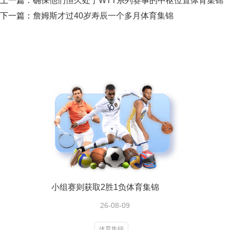
上一篇：
确保他们恒久处于WTT系列赛事的中枢位置体育集锦
下一篇：
詹姆斯才过40岁寿辰一个多月体育集锦
小组赛则获取2胜1负体育集锦
26-08-09
体育集锦