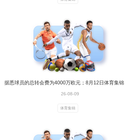
据悉球员的总转会费为4000万欧元；8月12日体育集锦
26-08-09
体育集锦