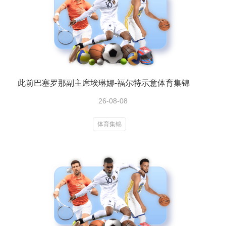
此前巴塞罗那副主席埃琳娜-福尔特示意体育集锦
26-08-08
体育集锦