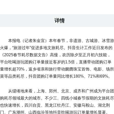
详情
本报电（记者朱金宜）本年春节，非遗游、古城游、冰雪游
火爆，“旅游过年”促进多地文旅耗尽。抖音生计工作近日发布的
《2025春节耗尽数据文告》高慢，农历除夕至正月初六技能，
平台吃喝游玩团购订单量接近客岁的1.5倍，直播带动团购订单
量增长超70%，返乡省亲和旅行带动阛阓珠宝首饰、电影、场所
菜等品类耗尽，抖音团购订单量同比增长180%、71%和69%。
从缱绻地来看，上海、郑州、北京、成齐和广州成为平台团
购耗尽领域最大的城市。不少三、四线小城春节假期的文旅耗尽
也快速增长，四川自贡、黑龙江牡丹江、安徽马鞍山、湖北荆
门、广东潮州、山西临汾等地抖音吃喝游玩订单量增长显著。