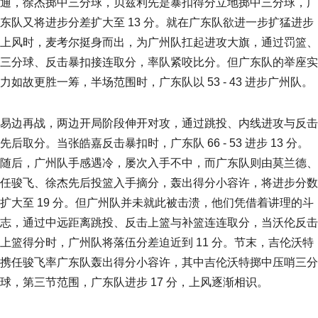
通，徐杰掷中三分球，贝兹利先是暴扣得分立地掷中三分球，广
东队又将进步分差扩大至 13 分。就在广东队欲进一步扩猛进步
上风时，麦考尔挺身而出，为广州队扛起进攻大旗，通过罚篮、
三分球、反击暴扣接连取分，率队紧咬比分。但广东队的举座实
力如故更胜一筹，半场范围时，广东队以 53 - 43 进步广州队。
易边再战，两边开局阶段伸开对攻，通过跳投、内线进攻与反击
先后取分。当张皓嘉反击暴扣时，广东队 66 - 53 进步 13 分。
随后，广州队手感遇冷，屡次入手不中，而广东队则由莫兰德、
任骏飞、徐杰先后投篮入手摘分，轰出得分小容许，将进步分数
扩大至 19 分。但广州队并未就此被击溃，他们凭借着讲理的斗
志，通过中远距离跳投、反击上篮与补篮连连取分，当沃伦反击
上篮得分时，广州队将落伍分差迫近到 11 分。节末，吉伦沃特
携任骏飞率广东队轰出得分小容许，其中吉伦沃特掷中压哨三分
球，第三节范围，广东队进步 17 分，上风逐渐相识。