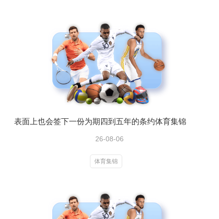
表面上也会签下一份为期四到五年的条约体育集锦
26-08-06
体育集锦