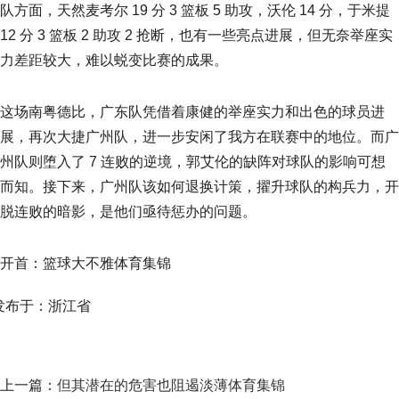
队方面，天然麦考尔 19 分 3 篮板 5 助攻，沃伦 14 分，于米提
12 分 3 篮板 2 助攻 2 抢断，也有一些亮点进展，但无奈举座实
力差距较大，难以蜕变比赛的成果。
这场南粤德比，广东队凭借着康健的举座实力和出色的球员进
展，再次大捷广州队，进一步安闲了我方在联赛中的地位。而广
州队则堕入了 7 连败的逆境，郭艾伦的缺阵对球队的影响可想
而知。接下来，广州队该如何退换计策，擢升球队的构兵力，开
脱连败的暗影，是他们亟待惩办的问题。
开首：篮球大不雅体育集锦
发布于：浙江省
上一篇：
但其潜在的危害也阻遏淡薄体育集锦