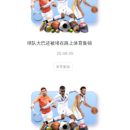
球队大巴还被堵在路上体育集锦
26-08-05
体育集锦