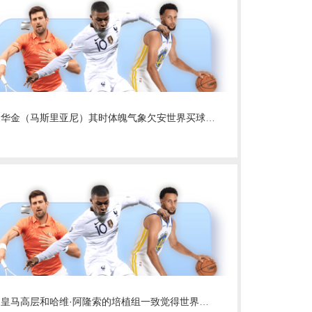
华金（马斯里亚尼）其时体魄气象欠安世界买球赛体育信息
皇马高层和哈维·阿隆索的培植组一致觉得世界买球赛体育信息