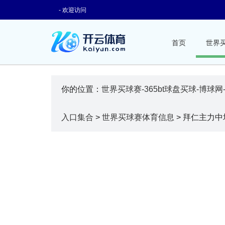
- 欢迎访问
首页
世界
你的位置：
世界买球赛-365bt球盘买球-博球网-b
入口集合
>
世界买球赛体育信息
> 拜仁主力