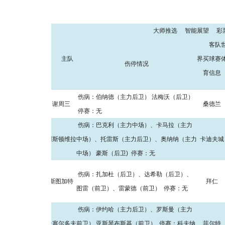
大师推选 智能展望 彩
客队
主队
界买球赛
伤停情况
育信息
伤病：伯纳德（主力后卫） 法梅沃（后卫）
谢周三
桑德兰
停赛：无
伤病：巴克利（主力中场）、卡马拉（主力
阿斯顿维拉
中场）、托雷斯（主力后卫）、奥纳纳（主力
卡迪夫城
中场） 豪斯（后卫) 停赛：无
伤病：扎加杜（后卫）、达希勒（后卫）、
斯图加特
拜仁
图雷（前卫）、雷蒙德（前卫） 停赛：无
伤病：伊约哈（主力后卫）、罗斯曼（主力
杜塞尔多夫
前卫） 亚斯琴布斯基（前卫） 停赛：科夫纳
菲尔特