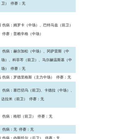
卫） 停赛：无
斯
伤病：姆罗卡（中场）、巴特马兹（前卫）
停赛：普赖辛格（中场）
伤病：赫尔加松（中场）、冈萨雷斯（中
场）、科菲芩（前卫）、马尔赫温斯基（中
场） 停赛：无
马
伤病：罗德里格斯（主力中场） 停赛：无
伤病：塞巴切乌（前卫)、卡德拉（中场）、
达拉米（前卫） 停赛：无
伤病：格耶（前卫） 停赛：无
伤病：无 停赛：无
尔
伤病：内斯托尔（后卫） 停赛：无