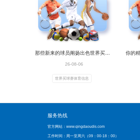
那些新来的球员阐扬出色世界买球赛体育信息
26-08-06
世界买球赛体育信息
服务热线
官方网站：www.qingdaoudis.com
工作时间：周一至周六（09：00-18：00）