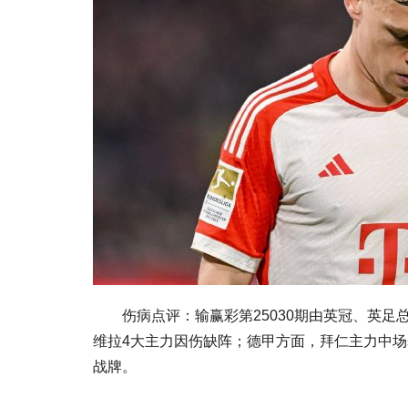
伤病点评：输赢彩第25030期由英冠、英足
维拉4大主力因伤缺阵；德甲方面，拜仁主力中
战牌。