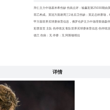
拜仁主力中场基米希伤缺 伤病点评：输赢彩第25030期
荷乙构成。英冠方面谢周三2名后卫伤缺；英足总杯赛场，
甲方面世界买球赛体育信息，佛罗伦萨主力中场理查德森停
彩票首页 主队 伤停情况 客队世界买球赛体育信息 伤停情况
德兰 伤病：无 停赛：无 阿斯顿维拉
详情