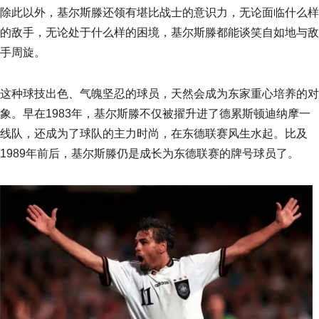
除此以外，基尔斯滕还领有堪比战士的意识力，无论面临什么样
的敌手，无论处于什么样的困境，基尔斯滕都能谈笑自如地与敌
手周旋。
这种球技出色、气魄坚忍的球员，天然会成为东家重心培养的对
象。早在1983年，基尔斯滕不仅被擢升进了德累斯顿迪纳摩一
线队，还成为了球队的主力时尚，在东德联赛风生水起。比及
1989年前后，基尔斯滕仍是成长为东德联赛的牌号球员了。