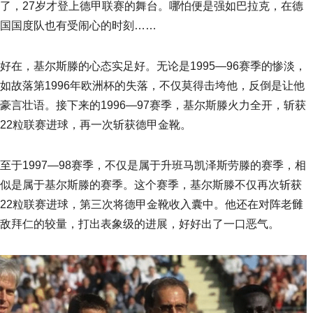
了，27岁才登上德甲联赛的舞台。哪怕便是强如巴拉克，在德
国国度队也有受闹心的时刻……
好在，基尔斯滕的心态实足好。无论是1995—96赛季的惨淡，
如故落第1996年欧洲杯的失落，不仅莫得击垮他，反倒是让他
豪言壮语。接下来的1996—97赛季，基尔斯滕火力全开，斩获
22粒联赛进球，再一次斩获德甲金靴。
至于1997—98赛季，不仅是属于升班马凯泽斯劳滕的赛季，相
似是属于基尔斯滕的赛季。这个赛季，基尔斯滕不仅再次斩获
22粒联赛进球，第三次将德甲金靴收入囊中。他还在对阵老雠
敌拜仁的较量，打出表象级的进展，好好出了一口恶气。