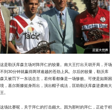
这是勒沃库森主场对阵拜仁的较量。南大王打出天胡开局，开场
不到30分钟就赢得两球逾越的苍劲上风。尔后的较量，勒沃库
森又被罚下一东说念主，若何看都像是一场惨败。可便是如斯困
境，基尔斯滕挺身而出，演出帽子戏法，匡助勒沃库森逆袭南大
王。
这场比赛呢，关于拜仁的打击颇大。因为那时的拜仁，正处于积