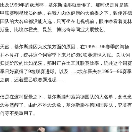
比及1996年的欧洲杯，基尔斯滕那就更惨了。那时仍是算是德
甲联赛明星球员的他，在我方肉体健康的大前提之下，致使连德
国队的大名单都没能入选，只可坐在电视机前，眼睁睁看着克林
斯曼、比埃尔霍夫、昆茨、博比奇等同业大展技艺。
天然，基尔斯滕因为政策方面的原因，在1995—96赛季的阐扬
并不算好，统共这个词赛季下来只好8粒联赛进球入账。关联词
归拢阶段的比如昆茨，那时正在土耳其联赛效率，统共这个词赛
季只好赢得了9粒联赛进球。以及，比埃尔霍夫在1995—96赛季
之前，还着重乙联赛厮混呢……
便是在这种配景之下，基尔斯滕却落第德国队的大名单，念念念
念亦然醉了。由此不难念念象，基尔斯滕在德国国度队，究竟有
何等不受重用了。