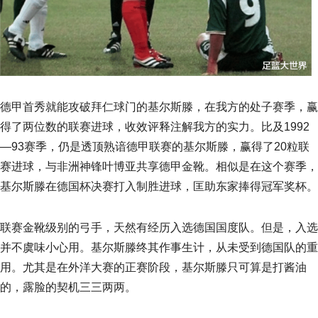
德甲首秀就能攻破拜仁球门的基尔斯滕，在我方的处子赛季，赢
得了两位数的联赛进球，收效评释注解我方的实力。比及1992
—93赛季，仍是透顶熟谙德甲联赛的基尔斯滕，赢得了20粒联
赛进球，与非洲神锋叶博亚共享德甲金靴。相似是在这个赛季，
基尔斯滕在德国杯决赛打入制胜进球，匡助东家捧得冠军奖杯。
联赛金靴级别的弓手，天然有经历入选德国国度队。但是，入选
并不虞味小心用。基尔斯滕终其作事生计，从未受到德国队的重
用。尤其是在外洋大赛的正赛阶段，基尔斯滕只可算是打酱油
的，露脸的契机三三两两。