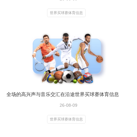
世界买球赛体育信息
全场的高兴声与音乐交汇在沿途世界买球赛体育信息
26-08-09
世界买球赛体育信息