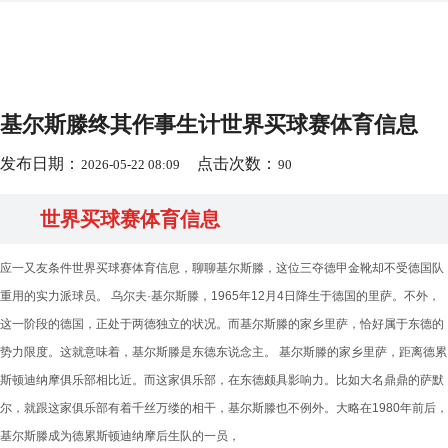
基尔斯滕终其作事生计世界买球赛体育信息
发布日期：
点击次数：
2026-05-22 08:09
90
世界买球赛体育信息
应一又友条件世界买球赛体育信息，聊聊基尔斯滕，这位三夺德甲金靴却不受德国队
重用的实力派球员。 乌尔夫·基尔斯滕，1965年12月4日降生于德国的里萨。不外，
这一阶段的德国，正处于两德独立的状况。而基尔斯滕的家乡里萨，恰好属于东德的
势力限度。这就意味着，基尔斯滕是东德东说念主。 基尔斯滕的家乡里萨，距离德累
斯顿迪纳摩俱乐部相比近。而这家俱乐部，在东德颇具影响力。比如大名鼎鼎的萨默
尔，就跟这家俱乐部有着千丝万缕的相干，基尔斯滕也不例外。大略在1980年前后，
基尔斯滕成为德累斯顿迪纳摩后生队的一员，