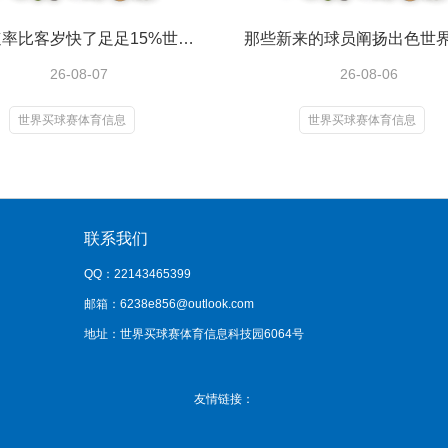
反手速率比客岁快了足足15%世界买球赛体育信息
26-08-07
26-08-06
世界买球赛体育信息
世界买球赛体育信息
联系我们
QQ：22143465399
邮箱：6238e856@outlook.com
地址：世界买球赛体育信息科技园6064号
友情链接：