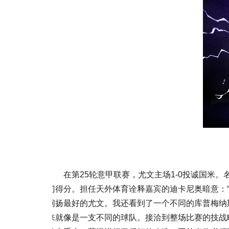
在第25轮意甲联赛，尤文主场1-0投诚国米。
门得分。担任天外体育诠释嘉宾的迪卡尼奥暗意：
阐扬最好的尤文。我还看到了一个不同的库普梅纳
来就像是一支不同的球队。接洽到整场比赛的技战