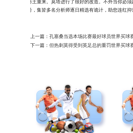
卷土重来。莫塔进行了很好的改造。不外当你必须
号，集皆多名分析师逐日精选有诡计，助您连红抑
上一篇：
孔塞桑当选本场比赛最好球员世界买球
下一篇：
但热刺莫得受到英足总的重罚世界买球