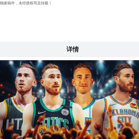
独家稿件，未经授权苟且转载！
详情