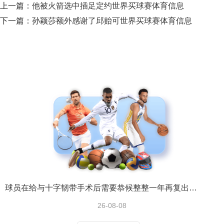
上一篇：
他被火箭选中插足定约世界买球赛体育信息
下一篇：
孙颖莎额外感谢了邱贻可世界买球赛体育信息
球员在给与十字韧带手术后需要恭候整整一年再复出世界买球赛体育信息
26-08-08