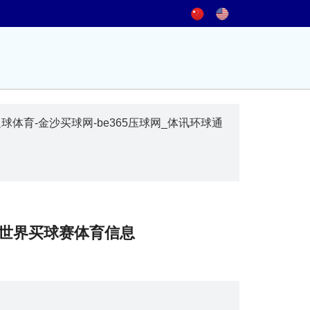
-AG足球体育-金沙买球网-be365压球网_体讯环球通
e报谈世界买球赛体育信息