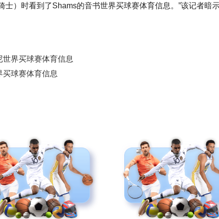
士）时看到了Shams的音书世界买球赛体育信息。”该记者暗
尼世界买球赛体育信息
界买球赛体育信息