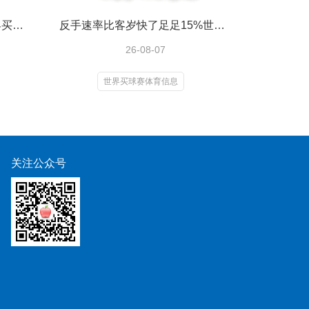
&quot;一位跟队记者回忆世界买球赛体育信息
反手速率比客岁快了足足15%世界买球赛体育信息
26-08-07
世界买球赛体育信息
关注公众号